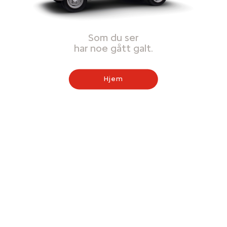
Som du ser
har noe gått galt.
Hjem