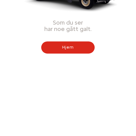
Som du ser
har noe gått galt.
Hjem