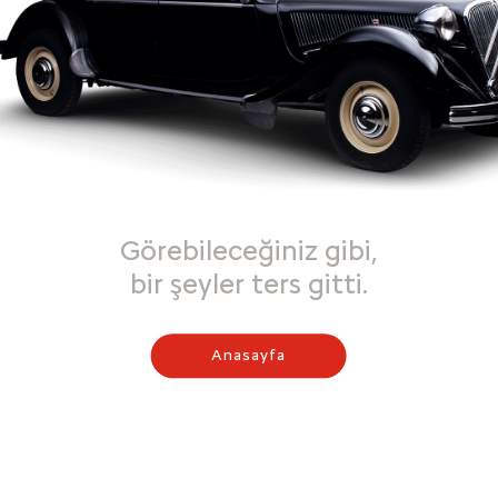
Görebileceğiniz gibi,
bir şeyler ters gitti.
Anasayfa