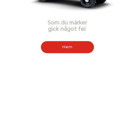
Som du märker
gick något fel.
Hem