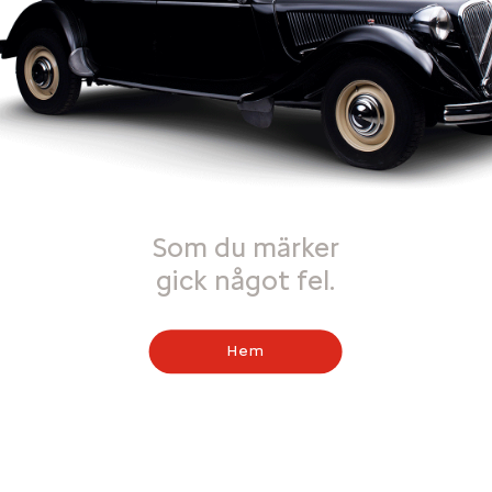
Som du märker
gick något fel.
Hem