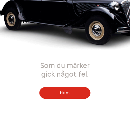
Som du märker
gick något fel.
Hem