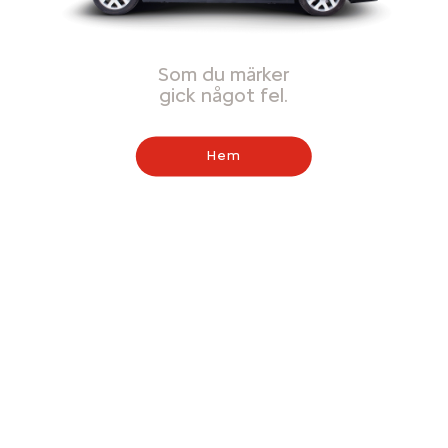
Som du märker
gick något fel.
Hem