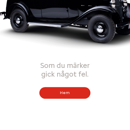
Som du märker
gick något fel.
Hem