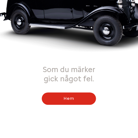
Som du märker
gick något fel.
Hem