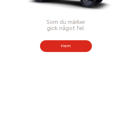
Som du märker
gick något fel.
Hem