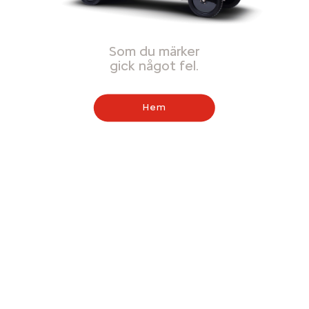
Som du märker
gick något fel.
Hem