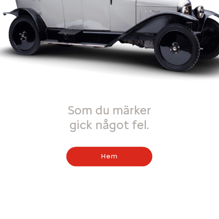
Som du märker
gick något fel.
Hem