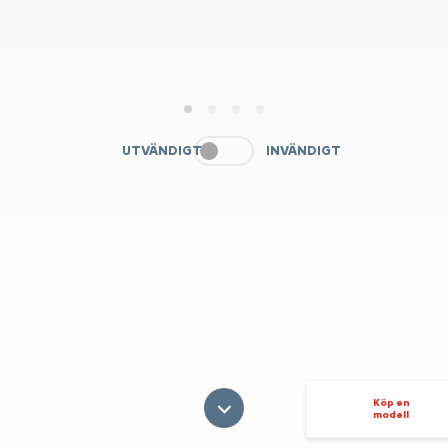
1
2
3
4
UTVÄNDIGT
INVÄNDIGT
Köp en
modell