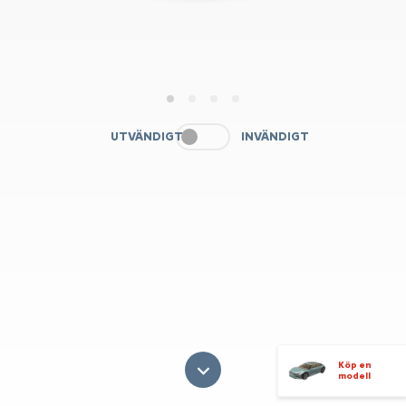
1
2
3
4
UTVÄNDIGT
INVÄNDIGT
Köp en
modell