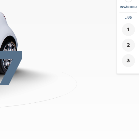
INVÄNDIGT
ZOOMA
LJUD
+
-
7