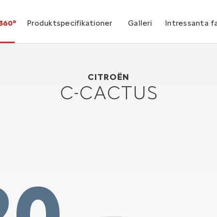
360°
Produktspecifikationer
Galleri
Intressanta f
Citroën C-Cactus
2007
CITROËN
C-CACTUS
20