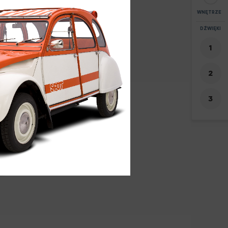
WNĘTRZE
POWIĘKSZEN
DŹWIĘKI
+
6
-