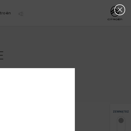
Clos
http://www.citro
troën
E
ZEWNĄTRZ