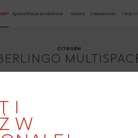
360°
Specyfikacje produktów
Galeria
Ciekawostki
Twój Ci
Citroën Berlingo Multispace
1996
CITROËN
BERLINGO MULTISPAC
T I
19
Ż W