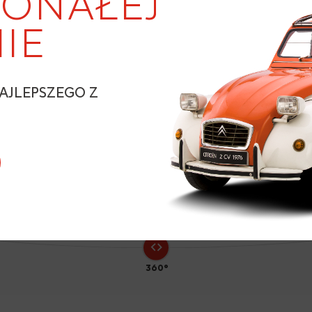
ONAŁEJ
IE
9
AJLEPSZEGO Z
N
360°