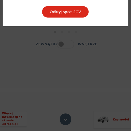
Odkryj spot 2CV
1
2
3
4
ZEWNĄTRZ
WNĘTRZE
Więcej
informacji na
Kup model
stronie
citroen.pl