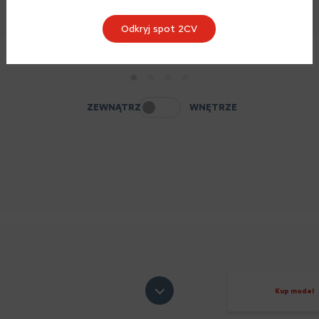
Odkryj spot 2CV
1
2
3
4
ZEWNĄTRZ
WNĘTRZE
Kup model