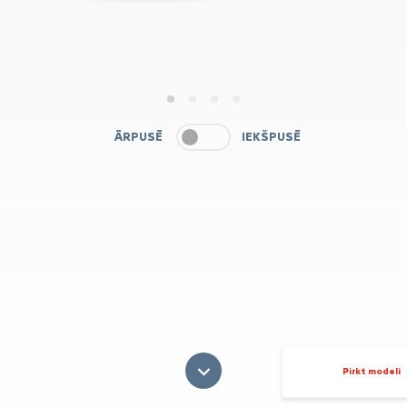
1
2
3
4
ĀRPUSĒ
IEKŠPUSĒ
Pirkt modeli