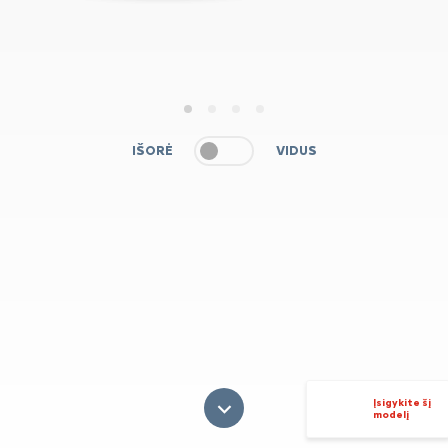
1
2
3
4
IŠORĖ
VIDUS
Įsigykite šį
modelį