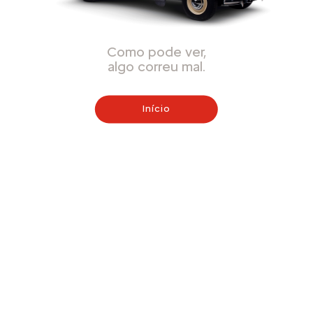
Como pode ver,
algo correu mal.
Início