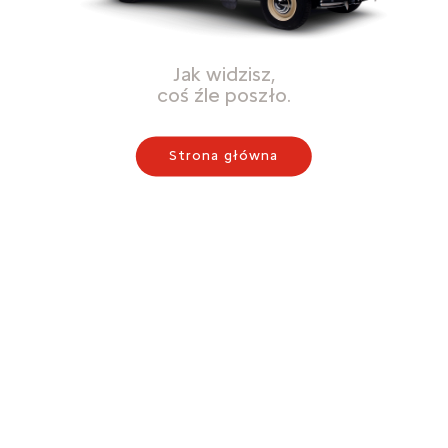
Jak widzisz,
coś źle poszło.
Strona główna