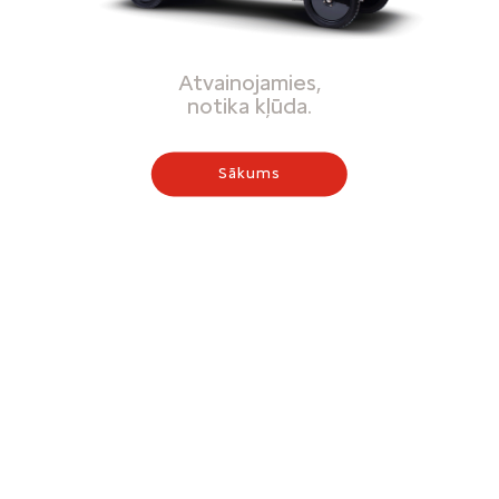
Atvainojamies,
notika kļūda.
Sākums