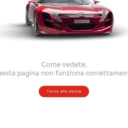
Come vedete,
uesta pagina non funziona correttamen
Torna alla Home