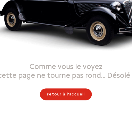
Comme vous le voyez
cette page ne tourne pas rond… Désolé 
retour à l'accueil