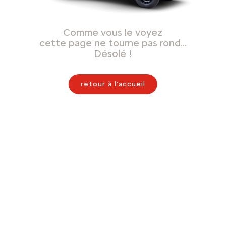
Comme vous le voyez
cette page ne tourne pas rond…
Désolé !
retour à l'accueil