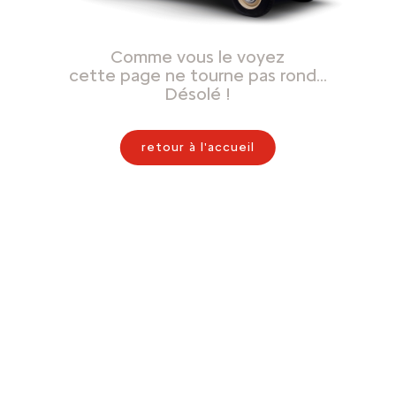
Comme vous le voyez
cette page ne tourne pas rond…
Désolé !
retour à l'accueil