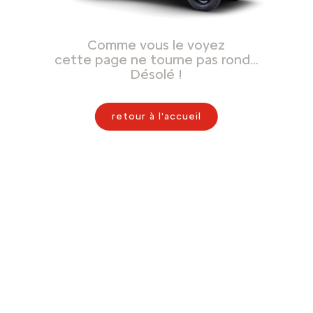
Comme vous le voyez
cette page ne tourne pas rond…
Désolé !
retour à l'accueil