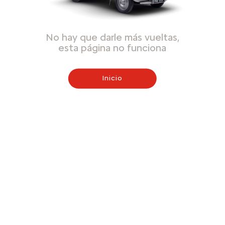
No hay que darle más vueltas,
esta página no funciona
Inicio