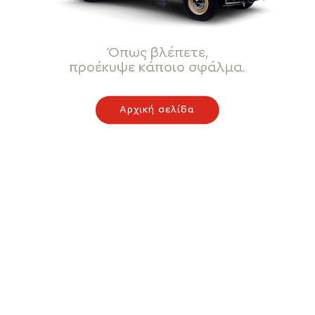
Όπως βλέπετε,
προέκυψε κάποιο σφάλμα.
Αρχική σελίδα