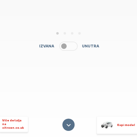
1
2
3
4
IZVANA
UNUTRA
Više detalja
na
Kupi model
citroen.co.uk