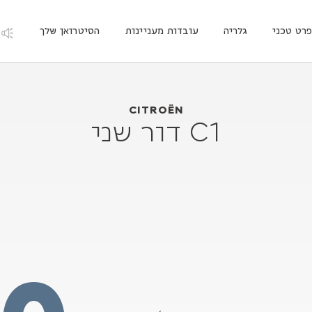
רט טכני
גלריה
עובדות מעניינות
הסיטרואן שלך
Citroën C1 דור שני
2014
CITROËN
C1 דור שני