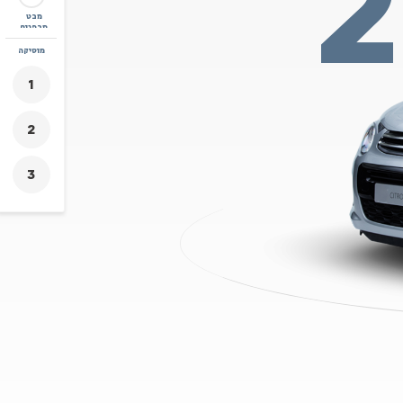
מבט
מבפנים
זום
מוסיקה
+
-