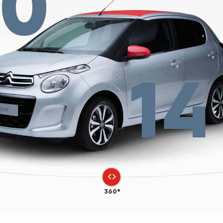
20
14
360°