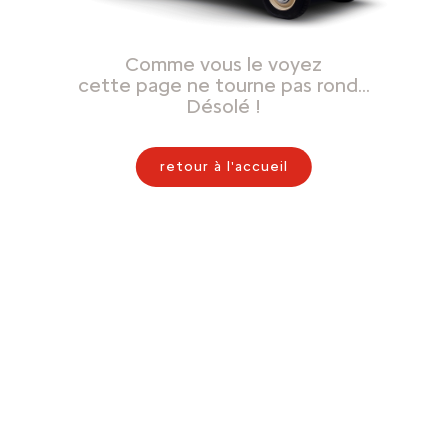
Comme vous le voyez
cette page ne tourne pas rond…
Désolé !
retour à l'accueil