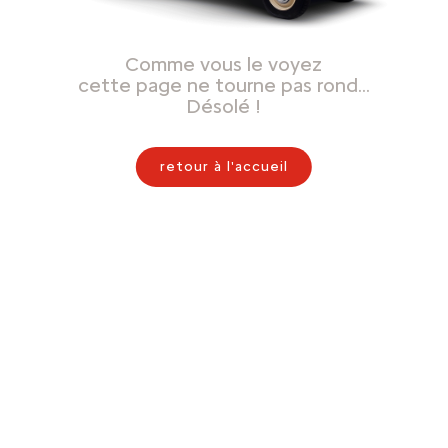
Comme vous le voyez
cette page ne tourne pas rond…
Désolé !
retour à l'accueil