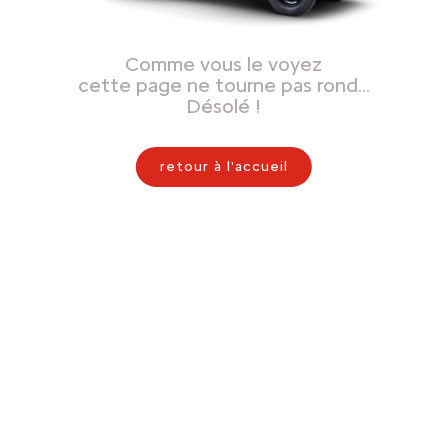
Comme vous le voyez
cette page ne tourne pas rond…
Désolé !
retour à l'accueil