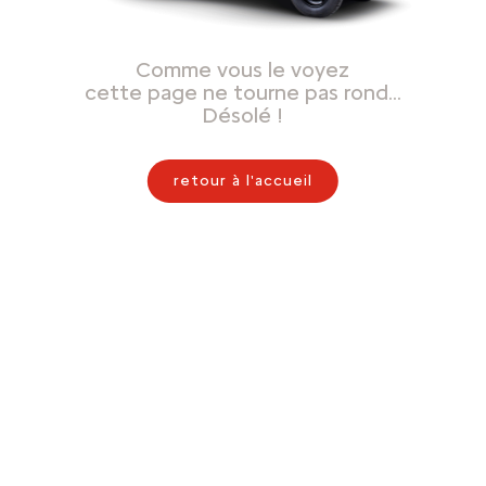
Comme vous le voyez
cette page ne tourne pas rond…
Désolé !
retour à l'accueil