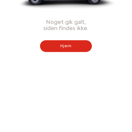
Noget gik galt,
siden findes ikke.
Hjem