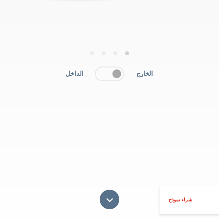
4
3
2
1
الخارج
الداخل
شراء نموذج